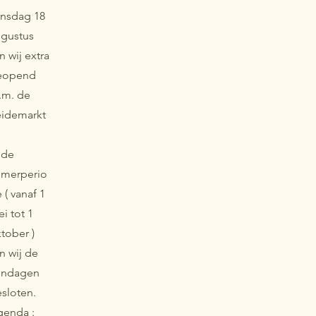
nsdag 18
gustus
jn wij extra
eopend
v.m. de
eidemarkt
 de
omerperio
 ( vanaf 1
i tot 1
tober )
jn wij de
ondagen
sloten.
genda :