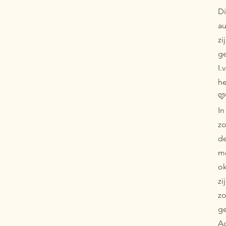
Di
au
zi
g
I.
h
🩷
In
z
de
me
ok
zi
z
ge
A