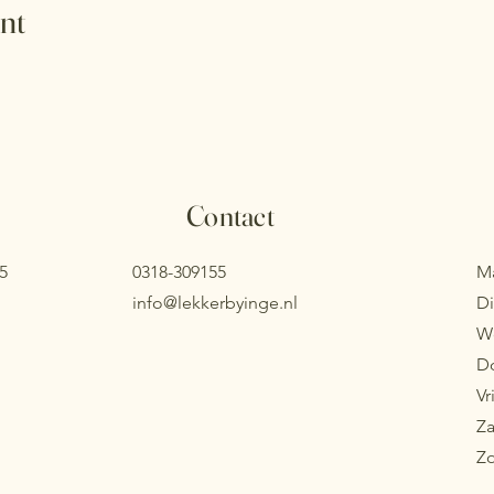
nt
Contact
5
0318-309155
M
info@lekkerbyinge.nl
D
W
D
Vr
Z
Z