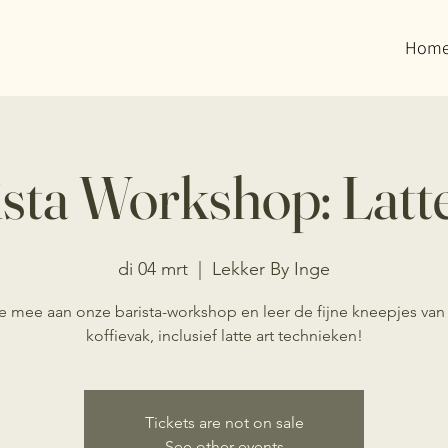
Hom
sta Workshop: Latt
di 04 mrt
  |  
Lekker By Inge
 mee aan onze barista-workshop en leer de fijne kneepjes van
koffievak, inclusief latte art technieken!
Tickets are not on sale
See other events