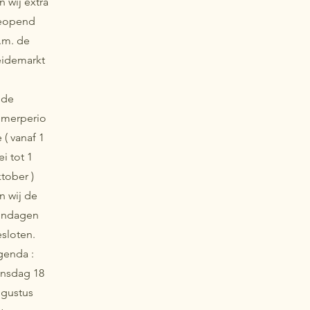
jn wij extra
eopend
v.m. de
eidemarkt
 de
omerperio
 ( vanaf 1
i tot 1
tober )
jn wij de
ondagen
sloten.
genda :
nsdag 18
gustus