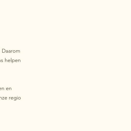
n! Daarom
ns helpen
jen en
nze regio