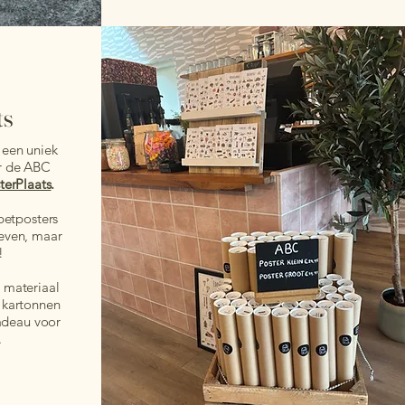
ts
 een uniek
ar de ABC
terPlaats
.
betposters
geven, maar
!
materiaal
e kartonnen
cadeau voor
.