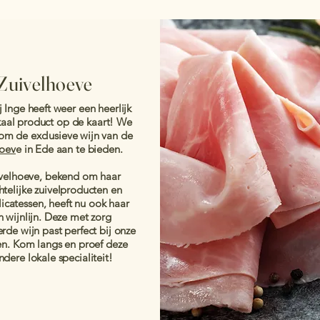
Zuivelhoeve
j Inge heeft weer een heerlijk
kaal product op de kaart! We
s om de exclusieve wijn van de
hoev
e in Ede aan te bieden.
velhoeve, bekend om haar
telijke zuivelproducten en
licatessen, heeft nu ook haar
n wijnlijn. Deze met zorg
rde wijn past perfect bij onze
en. Kom langs en proef deze
ndere lokale specialiteit!