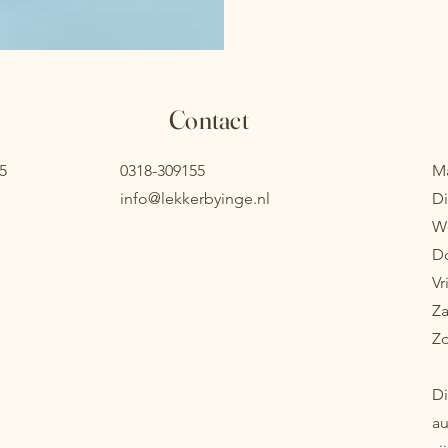
Contact
5
0318-309155
M
info@lekkerbyinge.nl
D
W
D
Vr
Z
Z
Di
au