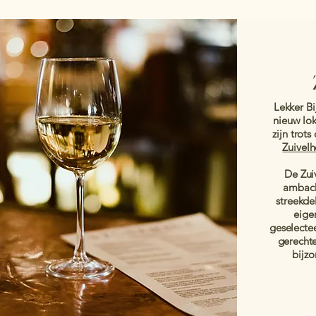
Lekker Bi
nieuw lo
zijn trot
Zuivel
De Zui
ambach
streekde
eige
geselectee
gerecht
bijzo