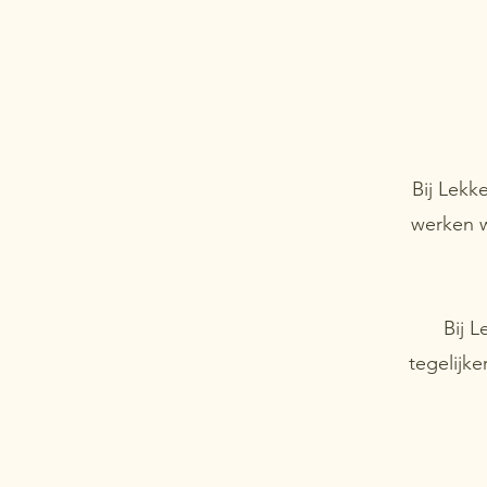
Bij Lekk
werken w
Bij L
tegelijk