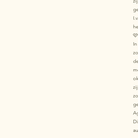
zi
g
I.
h
🩷
In
z
de
me
ok
zi
z
ge
A
Di
au