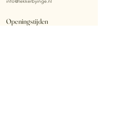
info@lekkerbyinge.nl
Openingstijden
Maandag
10.00 uur - 17.00 uur
Dinsdag
Gesloten
Woensdag
10.00 uur - 17.00 uur
Donderdag
10.00 uur - 17.00 uur
Vrijdag
10.00 uur - 17.00 uur
Zaterdag
09.30 uur - 17.00 uur
Zondag
Gesloten
In de zomerperiode ( vanaf 1 mei tot 1
oktober ) zijn wij de zondagen
gesloten.
Agenda :